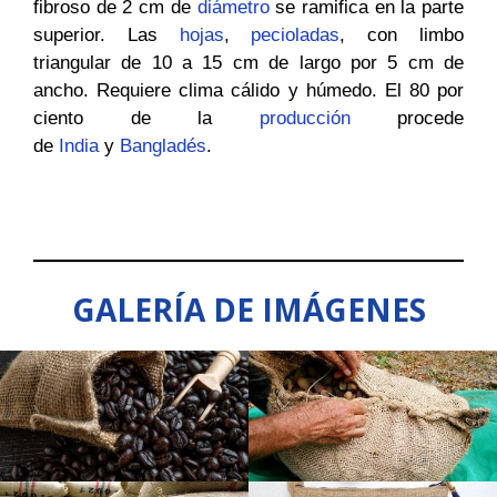
fibroso de 2 cm de
diámetro
se ramifica en la parte
superior. Las
hojas
,
pecioladas
, con limbo
triangular de 10 a 15 cm de largo por 5 cm de
ancho. Requiere clima cálido y húmedo. El 80 por
ciento de la
producción
procede
de
India
y
Bangladés
.
GALERÍA DE IMÁGENES