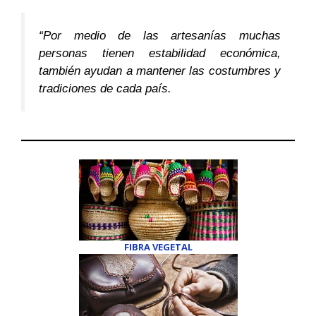
o
A
r
t
o
p
e
t
k
p
s
e
“Por medio de las artesanías muchas
t
r
)
personas tienen estabilidad económica,
también ayudan a mantener las costumbres y
tradiciones de cada país.
FIBRA VEGETAL