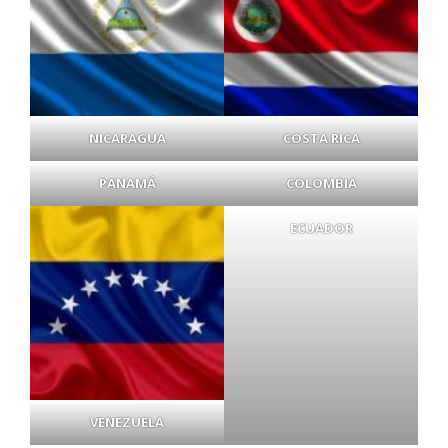
NICARAGUA
COSTA RICA
PANAMÁ
COLOMBIA
ECUADOR
VENEZUELA