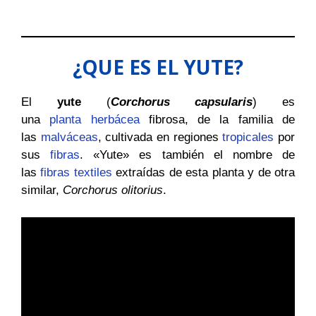
¿QUE ES EL YUTE?
El
yute
(
Corchorus capsularis
) es
una
planta
herbácea
fibrosa, de la familia de
las
malváceas
, cultivada en regiones
tropicales
por
sus
fibras
. «Yute» es también el nombre de
las
fibras textiles
extraídas de esta planta y de otra
similar,
Corchorus olitorius
.