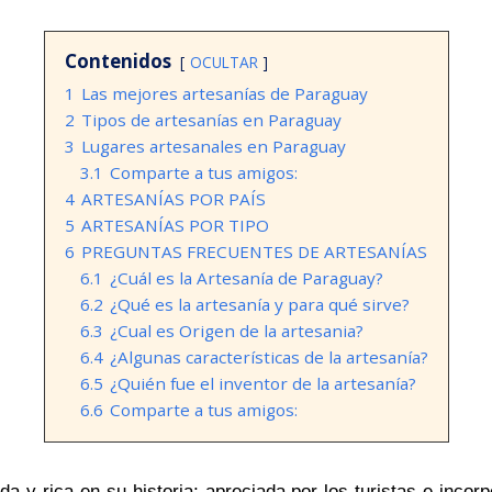
Contenidos
OCULTAR
1
Las mejores artesanías de Paraguay
2
Tipos de artesanías en Paraguay
3
Lugares artesanales en Paraguay
3.1
Comparte a tus amigos:
4
ARTESANÍAS POR PAÍS
5
ARTESANÍAS POR TIPO
6
PREGUNTAS FRECUENTES DE ARTESANÍAS
6.1
¿Cuál es la Artesanía de Paraguay?
6.2
¿Qué es la artesanía y para qué sirve?
6.3
¿Cual es Origen de la artesania?
6.4
¿Algunas características de la artesanía?
6.5
¿Quién fue el inventor de la artesanía?
6.6
Comparte a tus amigos:
da y rica en su historia; apreciada por los turistas e inc