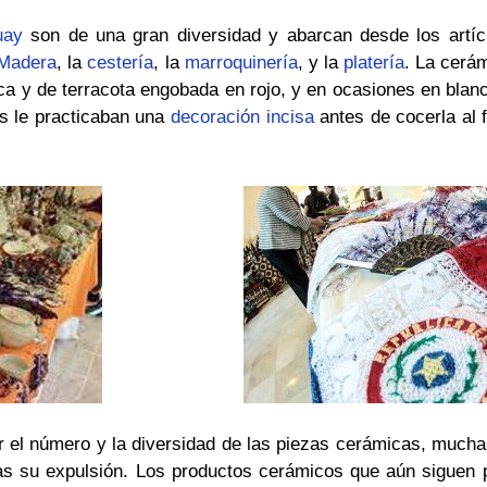
uay
son de una gran diversidad y abarcan desde los artíc
Madera
, la
cestería
, la
marroquinería
, y la
platería
. La cerá
tica y de terracota engobada en rojo, y en ocasiones en bla
us le practicaban una
decoración incisa
antes de cocerla al 
r el número y la diversidad de las piezas cerámicas, mucha
ras su expulsión. Los productos cerámicos que aún siguen