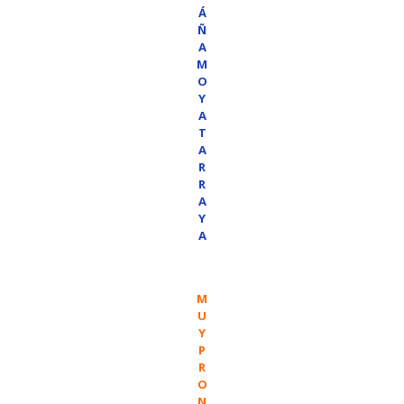
Á
Ñ
A
M
O
Y
A
T
A
R
R
A
Y
A
M
U
Y
P
R
O
N