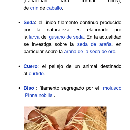
(capacidad para formar hilos);
de
crin
de
caballo
.​
Seda
:
el único filamento continuo producido
por la naturaleza es elaborado por
la
larva
del
gusano de seda
. En la actualidad
se investiga sobre la
seda de araña
, en
particular sobre la
araña de la seda de oro
.​
Cuero
: el pellejo de un animal destinado
al
curtido
.
Biso
: filamento segregado por el
molusco
Pinna nobilis
.