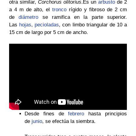
otra similar,
Corchorus olitorius
.Es un
arbusto
de 2
a 4 m de alto, el
tronco
rígido y fibroso de 2 cm
de
diámetro
se ramifica en la parte superior.
Las
hojas
,
pecioladas
, con limbo triangular de 10 a
15 cm de largo por 5 cm de ancho.
Desde fines de
febrero
hasta principios
de
junio
, se efectúa la siembra.