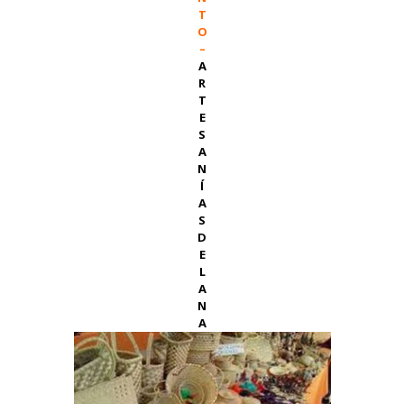
T
O
–
A
R
T
E
S
A
N
Í
A
S
D
E
L
A
N
A