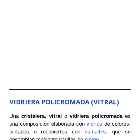
VIDRIERA POLICROMADA
(VITRAL)
Una
cristalera
,
vitral
o
vidriera policromada
es
una composición elaborada con
vidrios
de colores,
pintados o recubiertos con
esmaltes
, que se
ensamblan mediante varillas de
plomo
.