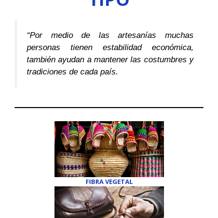
k
p
s
e
t
r
)
“Por medio de las artesanías muchas
personas tienen estabilidad económica,
también ayudan a mantener las costumbres y
tradiciones de cada país.
FIBRA VEGETAL