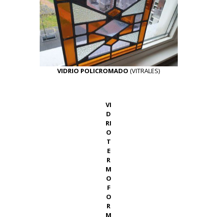
VIDRIO POLICROMADO
(VITRALES)
VI
D
RI
O
T
E
R
M
O
F
O
R
M