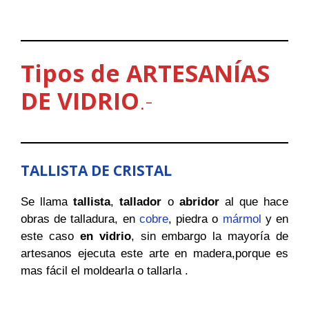
e
t
w
b
s
i
o
A
t
o
p
t
k
p
e
r
Tipos de ARTESANÍAS
)
DE VIDRIO
.-
TALLISTA DE CRISTAL
Se llama
tallista
,
tallador
o
abridor
al que hace
obras de talladura, en
cobre
, piedra o
mármol
y en
este caso
en vidrio
, sin embargo la mayoría de
artesanos ejecuta este arte en madera,porque es
mas fácil el moldearla o tallarla .