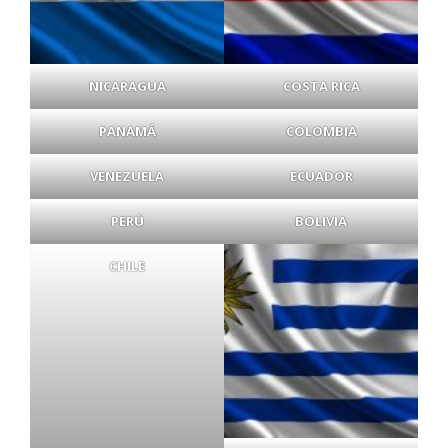
NICARAGUA
COSTA RICA
PANAMÁ
COLOMBIA
VENEZUELA
ECUADOR
PERÚ
BOLIVIA
CHILE