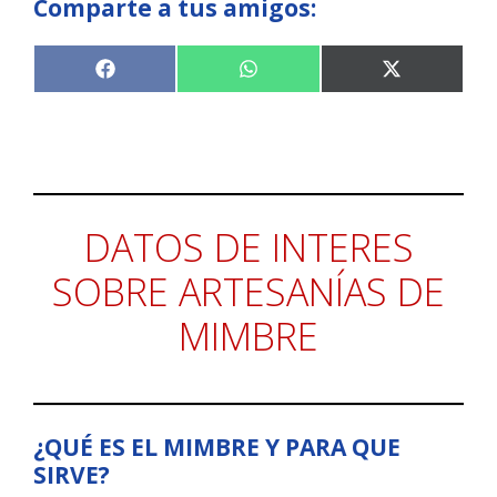
Comparte a tus amigos:
Compartir
Compartir
Compartir
F
W
X
en
en
en
a
h
(
c
a
T
e
t
w
b
s
i
o
A
t
o
p
t
k
p
e
r
DATOS DE INTERES
)
SOBRE ARTESANÍAS DE
MIMBRE
¿QUÉ ES EL MIMBRE Y PARA QUE
SIRVE?