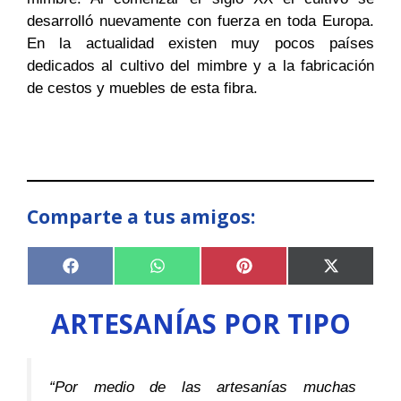
desarrolló nuevamente con fuerza en toda Europa.
En la actualidad existen muy pocos países
dedicados al cultivo del mimbre y a la fabricación
de cestos y muebles de esta fibra.
Comparte a tus amigos:
Compartir
Compartir
Compartir
Compart
F
W
P
X
en
en
en
en
a
h
i
(
c
a
n
T
ARTESANÍAS POR TIPO
e
t
t
w
b
s
e
i
o
A
r
t
o
p
e
t
k
p
s
e
“Por medio de las artesanías muchas
t
r